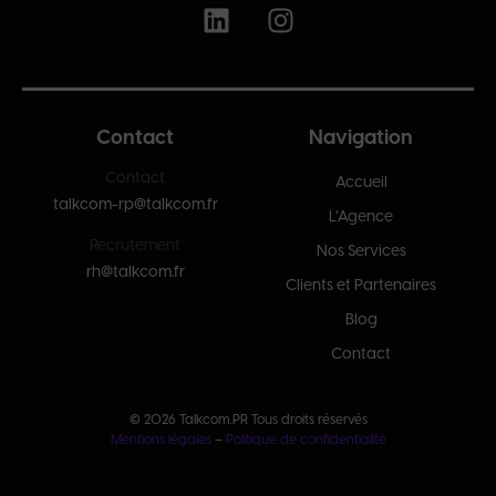
Contact
Navigation
Contact
Accueil
talkcom-rp@talkcom.fr
L’Agence
Recrutement
Nos Services
rh@talkcom.fr
Clients et Partenaires
Blog
Contact
© 2026 Talkcom.PR Tous droits réservés
Mentions légales
–
Politique de confidentialité